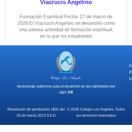
Viacrucis Angelino
Formación Espiritual Fecha: 27 de marzo de
2026 El Viacrucis Angelino se desarrolló como
una valiosa actividad de formación espiritual,
en la que los estudiantes
I
P
In
Aprendizaje autonomo para el desarrollo de las habilidades del
siglo
XXI
Resolución de aprobación 1801 del
© 2026 Colegio Los Ángeles. Todos
20 de marzo 2013 S.E.D
los derechos reservados